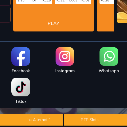
-1.01
-0.25
HDP
0.25
1.07
Odds
-1.05
-0.50
HD
PLAY
Facebook
Instagram
Whatsapp
Tiktok
Link Alternatif
RTP Slots