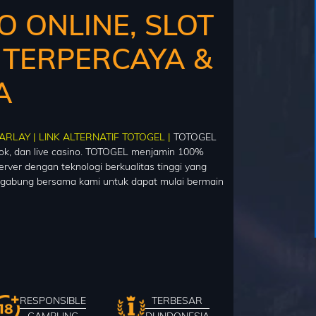
O ONLINE, SLOT
K TERPERCAYA &
A
ARLAY |
LINK ALTERNATIF TOTOGEL |
TOTOGEL
sbook, dan live casino. TOTOGEL menjamin 100%
rver dengan teknologi berkualitas tinggi yang
rgabung bersama kami untuk dapat mulai bermain
RESPONSIBLE
TERBESAR