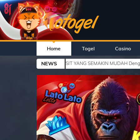
Home
Togel
Casino
sistem DEPOSIT YANG SEMAKIN MUDAH Dengan FITUR Terbaru, Depos
NEWS