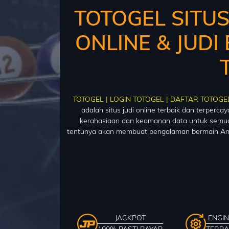
TOTOGEL SITUS
ONLINE & JUDI
TOTOGEL |
LOGIN TOTOGEL |
DAFTAR TOTOGEL
adalah situs judi online terbaik dan terperc
kerahasiaan dan keamanan data untuk semua pr
tentunya akan membuat pengalaman bermain Anda
JACKPOT
ENGI