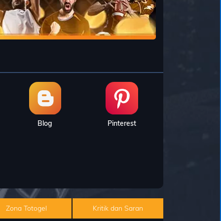
P
0.50
1.06
Odds
-1.21
-0.75
HDP
0.75
-1.11
Odds
PLAY
PLAY
Blog
Pinterest
Zona Totogel
Kritik dan Saran