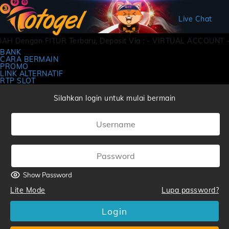
Live Chat
an FITUR Terbaru, Deposit Via : - VIRTUAL ACCOUNT - E-WALLE
BANK
CARA BERMAIN
PROMO
LINK ALTERNATIF
RTP SLOT
Silahkan login untuk mulai bermain
Show Password
Lite Mode
Lupa password?
Login