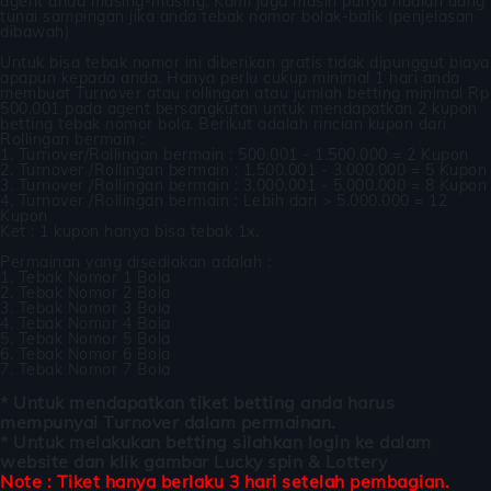
agent anda masing-masing. Kami juga masih punya hadiah uang
tunai sampingan jika anda tebak nomor bolak-balik (penjelasan
dibawah)
Untuk bisa tebak nomor ini diberikan gratis tidak dipunggut biaya
apapun kepada anda. Hanya perlu cukup minimal 1 hari anda
membuat Turnover atau rollingan atau jumlah betting minimal Rp
500.001 pada agent bersangkutan untuk mendapatkan 2 kupon
betting tebak nomor bola. Berikut adalah rincian kupon dari
Rollingan bermain :
1. Turnover/Rollingan bermain : 500.001 - 1.500.000 = 2 Kupon
2. Turnover /Rollingan bermain : 1.500.001 - 3.000.000 = 5 Kupon
3. Turnover /Rollingan bermain : 3.000.001 - 5.000.000 = 8 Kupon
4. Turnover /Rollingan bermain : Lebih dari > 5.000.000 = 12
Kupon
Ket : 1 kupon hanya bisa tebak 1x.
Permainan yang disediakan adalah :
1. Tebak Nomor 1 Bola
2. Tebak Nomor 2 Bola
3. Tebak Nomor 3 Bola
4. Tebak Nomor 4 Bola
5. Tebak Nomor 5 Bola
6. Tebak Nomor 6 Bola
7. Tebak Nomor 7 Bola
* Untuk mendapatkan tiket betting anda harus
mempunyai Turnover dalam permainan.
* Untuk melakukan betting silahkan login ke dalam
website dan klik gambar Lucky spin & Lottery
Note : Tiket hanya berlaku 3 hari setelah pembagian.