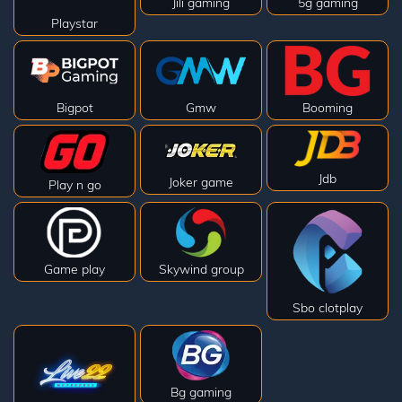
Jili gaming
5g gaming
Playstar
Bigpot
Gmw
Booming
Jdb
Joker game
Play n go
Game play
Skywind group
Sbo clotplay
Bg gaming