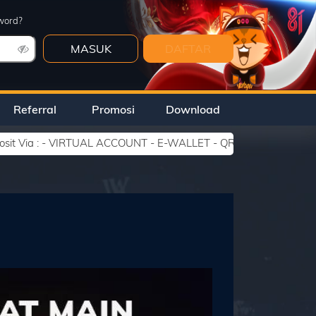
word?
DAFTAR
Referral
Promosi
Download
RTUAL ACCOUNT - E-WALLET - QRIS (SCAN BARCODE). Link Alternat