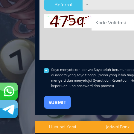
Referral
Saya menyatakan bahwa Saya telah berumur setid
di negara yang saya tinggal (mana yang lebih tin
mengerti dan menyetujui Syarat dan Ketentuan. Ha
keperluan lupa password dan promosi
SUBMIT
Hubungi Kami
Jadwal Bank