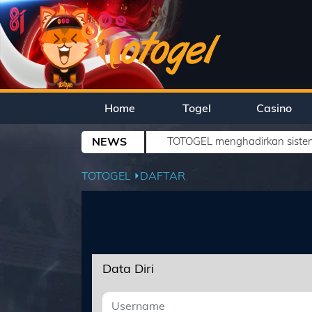
Home
Togel
Casino
NEWS
TOTOGEL menghadirkan sistem DEPOSI
TOTOGEL ⏵
DAFTAR
Data Diri