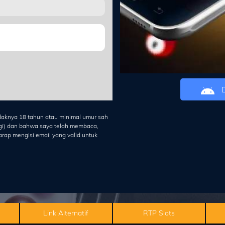
D
aknya 18 tahun atau minimal umur sah
ggi) dan bahwa saya telah membaca,
rap mengisi email yang valid untuk
Link Alternatif
RTP Slots